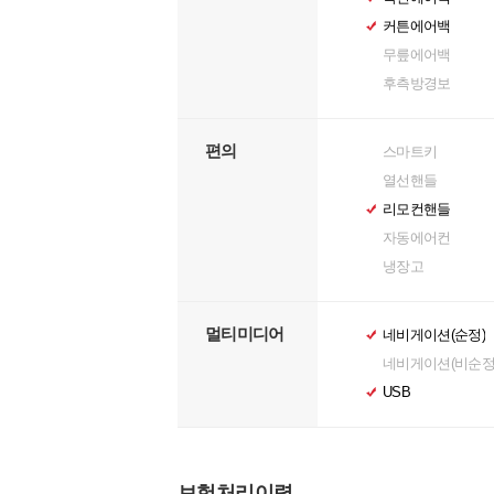
커튼에어백
무릎에어백
후측방경보
편의
스마트키
열선핸들
리모컨핸들
자동에어컨
냉장고
멀티미디어
네비게이션(순정)
네비게이션(비순정
USB
보험처리이력