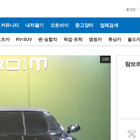
로그인
커뮤니티
내차팔기
오토바이
중고장터
업체검색
포츠카
RV·SUV
밴·승합차
픽업·트럭
캠핑카
튜닝카
올드
1
/
30
람보르