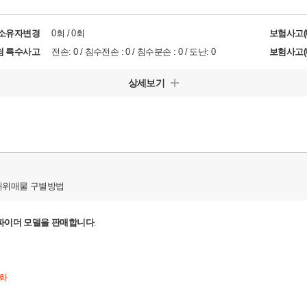
/소유자변경
0회 / 0회
보험사고(
험 특수사고
전손: 0 / 침수전손 : 0 / 침수분손 : 0 / 도난: 0
보험사고(
상세보기
허위매물 구별방법
 스파이더 모델을 판매합니다
.
조화