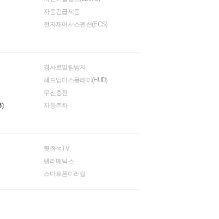
자동긴급제동
전자제어서스펜션(ECS)
경사로밀림방지
헤드업디스플레이(HUD)
무선충전
)
자동주차
뒷좌석TV
텔레매틱스
스마트폰미러링