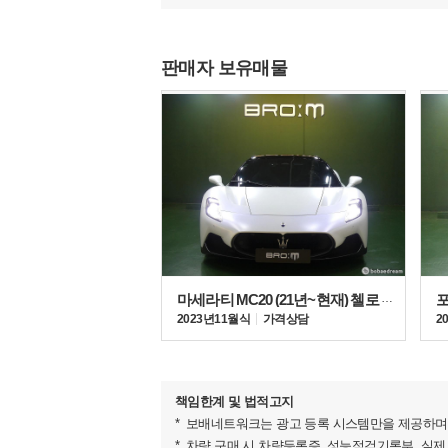
판매자 보유매물
마세라티 MC20 (21년~현재) 첼로 3.0 V6
2023년 11월식
가격상담
2
책임한계 및 법적고지
보배네트워크는 광고 등록 시스템만을 제공하며 
차량 구매 시 차량등록증, 성능점검기록부, 실제