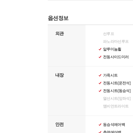
옵션정보
외관
선루프
파노라마선루프
알루미늄휠
전동사이드미러
내장
가죽시트
전동시트(운전석)
전동시트(동승석)
열선시트(앞좌석)
엠비언트라이트
안전
동승석에어백
측면에어백