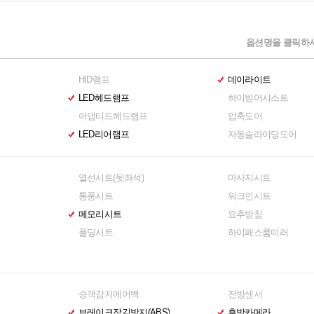
옵션명을 클릭하시
HID램프
데이라이트
LED헤드램프
하이빔어시스트
어댑티드헤드램프
압축도어
LED리어램프
자동슬라이딩도어
열선시트(뒷좌석)
마사지시트
통풍시트
워크인시트
메모리시트
요추받침
폴딩시트
하이패스룸미러
승객감지에어백
전방센서
브레이크잠김방지(ABS)
후방카메라