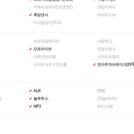
차체자세제어장치(ESC)
전방카메라
후방센서
어라운드뷰
미끄럼방지(TCS)
좌우독립에어컨
스탑앤고
오토라이트
전동트렁크
크루즈컨트롤
스마트트렁크
스마트크루즈컨트롤
전자주차브레이크(EPB
AUX
DMB
)
블루투스
CD플레이어
MP3
AV시스템