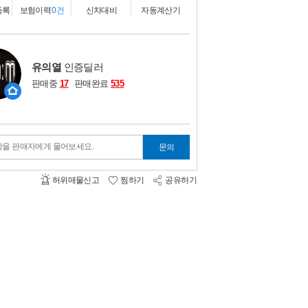
비교하기
0
등록
보험이력
0건
신차대비
자동계산기
유의열
인증딜러
판매중
17
판매완료
535
항을 판매자에게 물어보세요.
문의
허위매물신고
찜하기
공유하기