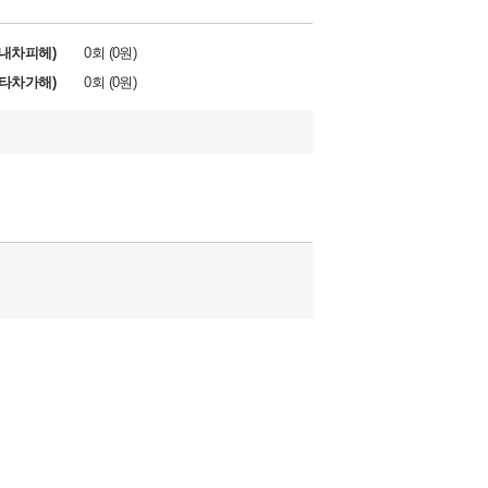
내차피헤)
0회 (0원)
타차가해)
0회 (0원)