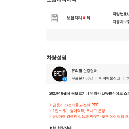
차량번호
보험처리
0
회
자동차보
차량설명
유의열
인증딜러
무료문자상담
허위매물신고
2023년 8월식 람보르기니 우라칸 LP640-4 에보
》금융리스/정식출고/전체 PPF
》1인소유/보험이력無, 무사고 운행
》640마력 강력한 성능과 짜릿한 오픈 에어링의 
▶본 차량상태..