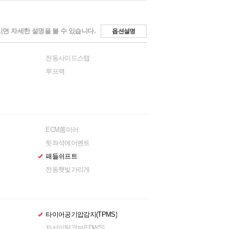
면 자세한 설명을 볼 수 있습니다.
옵션설명
전동사이드스탭
루프랙
ECM룸미러
뒷좌석에어벤트
패들쉬프트
전동햇빛가리개
타이어공기압감지(TPMS)
차선이탈경보(LDWS)