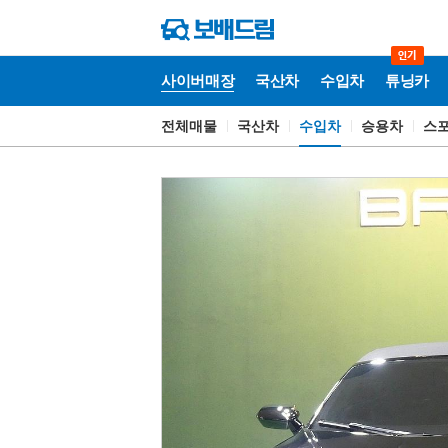
사이버매장
국산차
수입차
튜닝카
전체매물
국산차
수입차
승용차
스
사
이
버
매
장