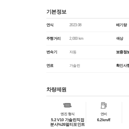
기본정보
연식
2023.08
배기량
주행거리
2,000 km
색상
변속기
자동
보증정
연료
가솔린
확인사
차량제원
차
량
정
보
엔진 형식
연비
5.2 V10 가솔린직접
6.2km/ℓ
분사%26멀티포인트