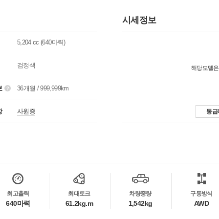
시세정보
5,204 cc (640마력)
검정색
해당모델은
보
36개월 / 999,999km
항
사원증
동급
최고출력
최대토크
차량중량
구동방식
640마력
61.2kg.m
1,542kg
AWD