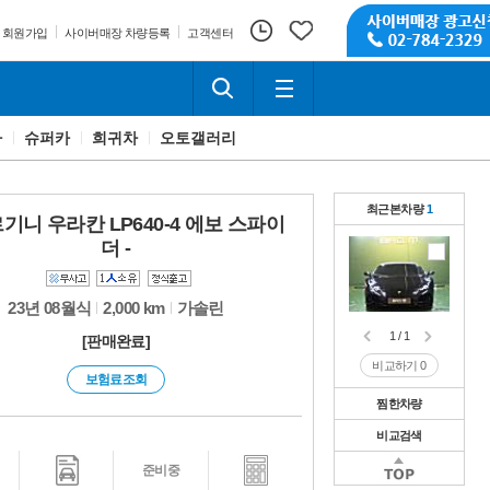
회원가입
사이버매장 차량등록
고객센터
카
슈퍼카
희귀차
오토갤러리
최근본차량
1
기니 우라칸 LP640-4 에보 스파이
더 -
23년 08월식
2,000 km
가솔린
1 / 1
[판매완료]
비교하기
0
보험료조회
찜한차량
비교검색
1 / 1
비교하기
0
1 / 1
준비중