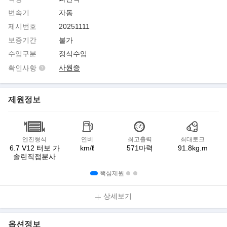
변속기
자동
제시번호
20251111
보증기간
불가
수입구분
정식수입
사원증
확인사항
제원정보
엔진형식
연비
최고출력
최대토크
6.7 V12 터보 가
km/ℓ
571마력
91.8kg.m
솔린직접분사
핵심제원
상세보기
옵션정보