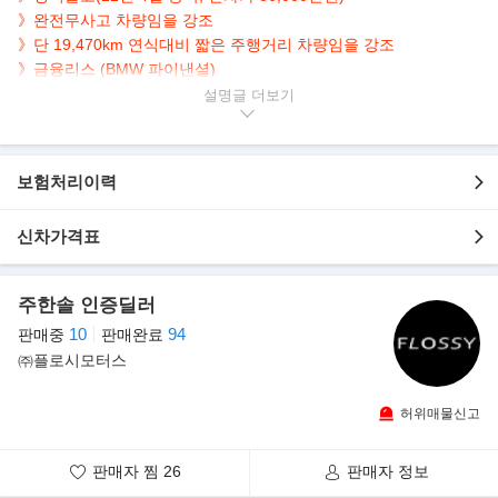
》완전무사고 차량임을 강조
》단 19,470km 연식대비 짧은 주행거리 차량임을 강조
》금융리스 (BMW 파이낸셜)
설명글
▶본 차량상태..
- 정식출고
- 완전무사고
보험처리이력
- 19,470km 실주행
- 컬러풀한 블루 바디
신차가격표
- 깔끔하게 관리된 내/외관
- 571마력 12기통 초호화 세단
- 광활한 레그룸 EWB 롱바디 모델
주한솔 인증딜러
▶옵션내역
10
94
판매중
판매완료
- 살라망카 블루 익스테리어
㈜플로시모터스
- 전동식 2인승 시트 (뒷좌석 마사지 시트, 센터콘솔, 쿨챔버 포함)
2,900만원
허위매물신고
- 슈팅스타 헤드라이너 3,000만원
- 시트 파이핑 900만원
판매자 찜
26
판매자 정보
- 헤드레스트 RR 모노그램 자수 400만원