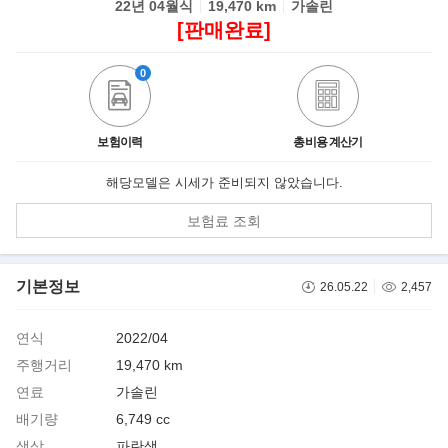
22년 04월식
19,470 km
가솔린
[판매완료]
0
보험이력
총비용 계산기
해당모델은 시세가 준비되지 않았습니다.
보험료 조회
기본정보
26.05.22
2,457
연식
2022/04
주행거리
19,470 km
연료
가솔린
배기량
6,749 cc
색상
파란색