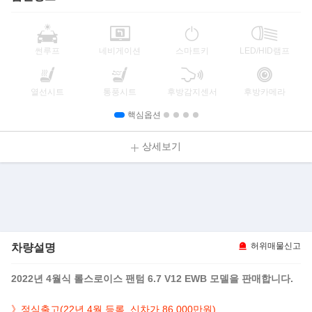
썬루프
네비게이션
스마트키
LED/HID램프
열선시트
통풍시트
후방감지센서
후방카메라
핵심옵션
상세보기
차량설명
허위매물신고
2022년 4월식 롤스로이스 팬텀 6.7 V12 EWB 모델을 판매합니다.
》정식출고(22년 4월 등록, 신차가 86,000만원)