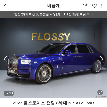
비공개
정식/완전무사고/금융리스/신차가8.6억원/짧은키로수
1
/
30
2022 롤스로이스 팬텀 8세대 6.7 V12 EWB