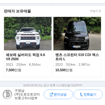
▶캠 핑 옵 션
판매자 보유매물
더보기
- 배터리 : 1800A
- 인버터 : 순수정현파 3KW
- 태양광 : 700W
- 주행충전 : 70A
- 한전충전 : 70A
- 청수 :３２０L
- 오수 좌 :１６０L
- 오수 우 :１６０L
- 냉장고
쉐보레 실버라도 픽업 6.6
벤츠 스프린터 519 CDI 엑스
- 전자레인지
V8 2500
트라 L
- 에어컨 2대
2021
2만km
6,554cc
2022
3만km
2,987cc
- 무시동 히터
7,500
만원
10,500
만원
- 27 스마트 TV (3대
부스
▶'F-150' 풀체인지, 하이브리드 모델 추가..
보배네트워크는 광고 등록 시스템만을 제공하며
미국인들의 픽업트럭 사랑은 엄청나다. 그중에서도 포드 F150은 부
판매자가 직접 등록한 내용에 대한 모든 책임은 판매자에게 있습니다.
구영남
동의 1위를 달리고 있는 모델이다.
(주)도로오토모티
문자상담
전화걸기
차량 구매 시 차량등록증, 성능점검기록부, 실제 차량 상태,
브중고차사업부
포드의 F시리즈 픽업트럭은 2019년 한 해 동안 89만 6526대나 팔
차대번호 조회로 직접 정보를 확인하세요.
차대번호는 등록증과 성능지에 나와있으며
았을정도로 인기가 많다. 이 F150이 5년만에