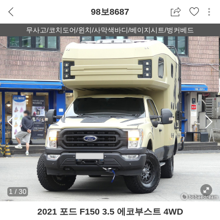
98보8687
무사고/코치도어/윈치/사막색바디/베이지시트/벙커베드
1
/
30
2021 포드 F150 3.5 에코부스트 4WD