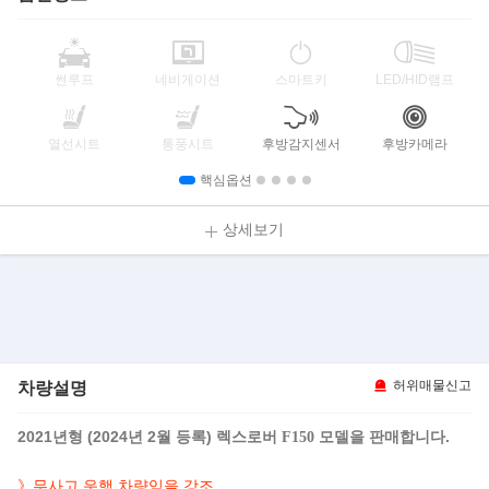
썬루프
네비게이션
스마트키
LED/HID램프
열선시트
통풍시트
후방감지센서
후방카메라
핵심옵션
상세보기
차량설명
허위매물신고
2021년형 (2024년 2월 등록)
모델을 판매합니다.
렉스로버 F150
》무사고 운행 차량임을 강조