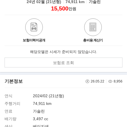
24년 02월 (21년형)
74,911 km
가솔린
15,500
만원
보험이력미공개
총비용 계산기
해당모델은 시세가 준비되지 않았습니다.
보험료 조회
기본정보
26.05.22
8,956
연식
2024/02 (21년형)
주행거리
74,911 km
연료
가솔린
배기량
3,497 cc
색상
베이지색