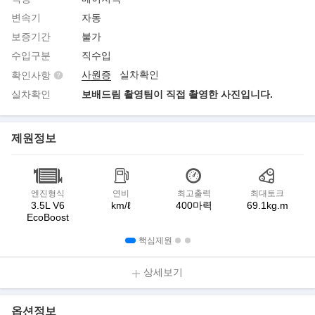
변속기
자동
보증기간
불가
수입구분
직수입
사원증
실차확인
확인사항
실차확인
보배드림 촬영팀이 직접 촬영한 사진입니다.
제원정보
엔진형식
연비
최고출력
최대토크
3.5L V6
km/ℓ
400마력
69.1kg.m
EcoBoost
핵심제원
상세보기
옵션정보