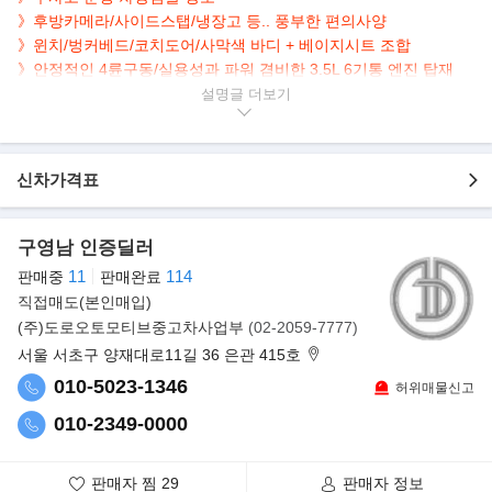
》후방카메라
/사이드스탭/냉장고 등.. 풍부한 편의사양
》윈치/
벙커베드/
코치도어/사막색 바디 + 베이지시트 조합
》
안정적인 4륜구동/
실용성과 파워 겸비한
3.5L 6기통 엔진 탑재
설명글
▶본 차량상태..
- 직수입
- 무사고 운행
신차가격표
- 74,911km 실주행
- 세련된 사막색 바디
- 깔끔하게 관리된 내,외관
구영남 인증딜러
- 차박 및 나들이용으로 제격
11
114
판매중
판매완료
- 3.5L V6 에코부스트 엔진,아메리칸
픽업 컨버전 캠핑카
직접매도(본인매입)
(주)도로오토모티브중고차사업부
(02-2059-7777)
▶외 관 옵 션
- 가자캠핑카 제작
서울 서초구 양재대로11길 36 은관 415호
- F150 XLT 킹캡 베이스
010-5023-1346
허위매물신고
- 랩토 라이너 도색
010-2349-0000
- 후방 룸미러 카메라
- 후륜 듀얼 에어서스펜션 적용
- 바디 풀 카본 제작 / 알루미늄 가구 / 코트 소재 내벽
판매자 찜
29
판매자 정보