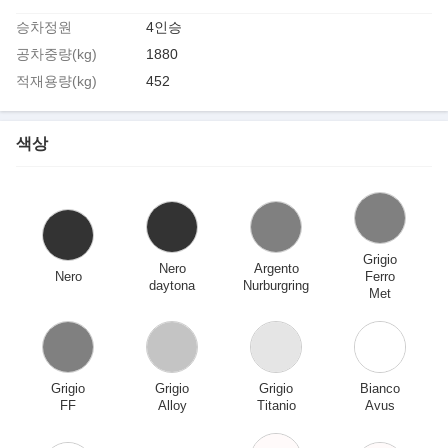
승차정원
4인승
공차중량(kg)
1880
적재용량(kg)
452
색상
Grigio
Nero
Argento
Nero
Ferro
daytona
Nurburgring
Met
Grigio
Grigio
Grigio
Bianco
FF
Alloy
Titanio
Avus