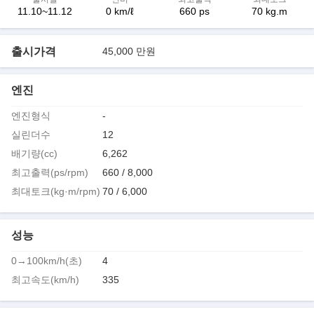
11.10~11.12
0 km/ℓ
660 ps
70 kg.m
출시가격
45,000 만원
엔진
엔진형식
-
실린더수
12
배기량(cc)
6,262
최고출력(ps/rpm)
660 / 8,000
최대토크(kg·m/rpm)
70 / 6,000
성능
0→100km/h(초)
4
최고속도(km/h)
335