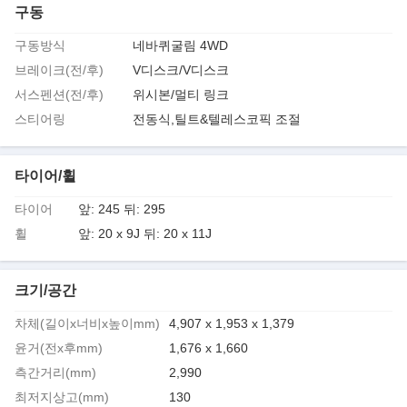
구동
구동방식
네바퀴굴림 4WD
브레이크(전/후)
V디스크/V디스크
서스펜션(전/후)
위시본/멀티 링크
스티어링
전동식,틸트&텔레스코픽 조절
타이어/휠
타이어
앞: 245 뒤: 295
휠
앞: 20 x 9J 뒤: 20 x 11J
크기/공간
차체(길이x너비x높이mm)
4,907 x 1,953 x 1,379
윤거(전x후mm)
1,676 x 1,660
측간거리(mm)
2,990
최저지상고(mm)
130