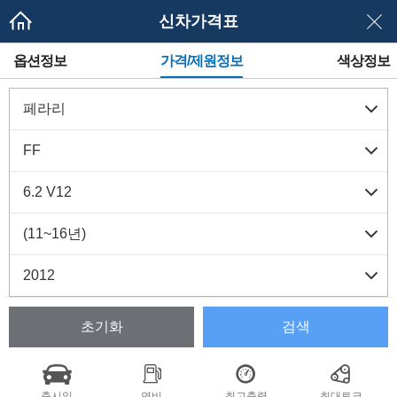
신차가격표
메
옵션정보
가격/제원정보
색상정보
뉴
네
이
게
이
션
초기화
검색
출시일
연비
최고출력
최대토크