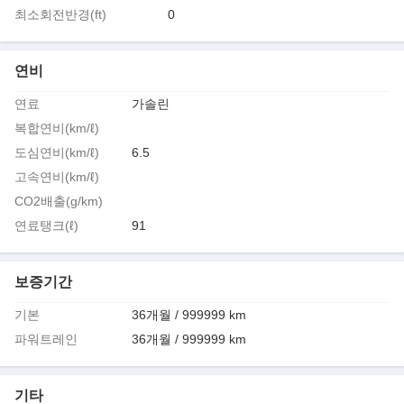
최소회전반경(ft)
0
연비
연료
가솔린
복합연비(km/ℓ)
도심연비(km/ℓ)
6.5
고속연비(km/ℓ)
CO2배출(g/km)
연료탱크(ℓ)
91
보증기간
기본
36개월 / 999999 km
파워트레인
36개월 / 999999 km
기타