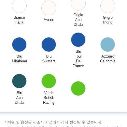
Grigio
Bianco
Grigio
Avorio
Abu
Italia
Ingrid
Dhabi
Blu
Blu
Blu
Tour
Azzurro
Mirabeau
Swaters
De
California
France
Blu
Verde
Abu
British
Dhabi
Racing
제원 및 옵션은 제조사 사정에 따라서 변경될 수 있습니다.