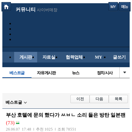
커뮤니티
사이버매장
게시판
자료실
협력업체
MY
글쓰기
베스트글
자유게시판
뉴스
정치/시사
시배목
유명인의차
보배드림이야기
성인게시판
국내야구
해외야구
해외축구
국내축구
이전
다음
목록
베스트글
부산 호텔에 문의 했다가 ㅆㅂㄴ 소리 들은 방탄 일본팬
(73)
26.06.07 17:48
추천 1025
조회 78551