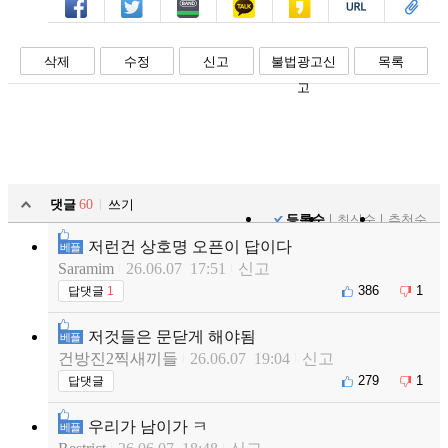
페북
트윗
밴드
카톡
카스
복사
스크랩
삭제
수정
신고
불법광고신
목록
고
댓글
60
쓰기
등록순
최신순
추천순
저런건 상호명 오픈이 답이다
베플
Saramim
26.06.07 17:51
신고
386
1
답댓글
1
저것들은 문닫게 해야됨
베플
건방진2찍새끼들
26.06.07 19:04
신고
279
1
답댓글
우리가 남이가 ㅋ
베플