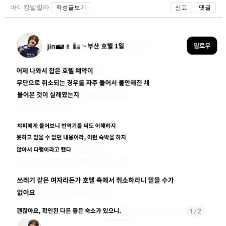
바이킹발할라
작성글보기
신고
댓글