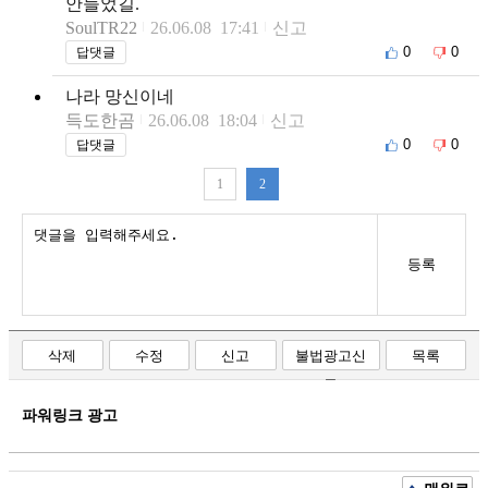
안들었길.
SoulTR22
26.06.08 17:41
신고
0
0
답댓글
나라 망신이네
득도한곰
26.06.08 18:04
신고
0
0
답댓글
1
2
등록
삭제
수정
신고
불법광고신
목록
고
파워링크 광고