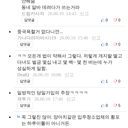
안해줌
동네 알바 데려다가 쓰는거라
드림카사자
26.06.10 14:43
신고
0
0
답댓글
중국욕할거 없다니깐...
가나다라마바사119
26.06.10 15:40
신고
0
0
답댓글
ㅋㅋ 모든게 법이 약해서 그렇다. 저렇게 개지랄 떨고
다녀도 벌금 몇십 내고 몇 백~ 몇 천 버는데 누가
성실하게 일함.
DealQ
26.06.10 16:06
신고
1
0
답댓글
일방적인 당일가입의 주장ㅋㅋㅋㅋ
격투가
26.06.10 17:40
신고
0
5
답댓글
꼭 그렇진 않아. 양아치같은 입주청소업체의 횡포
는 하루이틀이 아니거든.