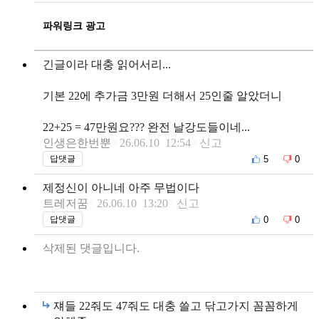
파워링크 광고
긴글이라 대충 읽어서리...
기본 22에 추가금 3만원 더해서 25인줄 알았더니
22+25 = 47만원요??? 완전 날강도들이네...
인생은한번뿐
26.06.10 12:54
신고
5
0
답댓글
제정신이 아니네 아주 무법이다
트레저꿈
26.06.10 13:20
신고
0
0
답댓글
삭제된 댓글입니다.
쟤들 22줘도 47줘도 대충 쓸고 닦고가지 꼼꼼하게