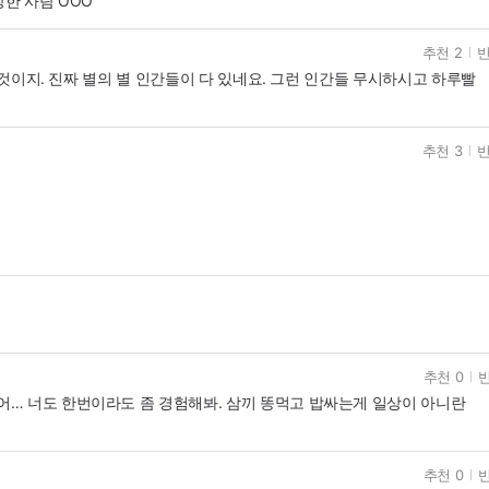
한 사람 OOO
추천 2
반
 될것이지. 진짜 별의 별 인간들이 다 있네요. 그런 인간들 무시하시고 하루빨
추천 3
반
추천 0
반
있어… 너도 한번이라도 좀 경험해봐. 삼끼 똥먹고 밥싸는게 일상이 아니란
추천 0
반