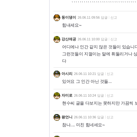
````````````````````````````````
둥이댕이
26.06.11 09:56
답글
신고
힘내세요~
강산애공
26.06.11 10:00
답글
신고
어디에나 인간 같지 않은 것들이 있습니
그런것들이 지껄이는 말에 휘둘리거나 상
다
아시리
26.06.11 10:21
답글
신고
있어요 그 인간 아닌 것들…
자미로
26.06.11 10:24
답글
신고
현수씨 글을 다보지는 못하지만 가끔씩 보
왕언니
26.06.11 10:36
답글
신고
참나.... 미친 힘네세요~