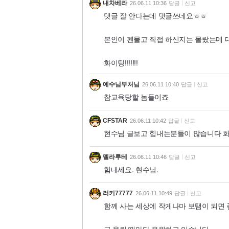
내차베라
26.06.11 10:36
답글
신고
댓글 잘 안다는데 댓글쓰네요ㅎㅎ
본인이 펜물고 직접 하신지는 몰랐는데 대
화이팅!!!!!!!
예수님부처님
26.06.11 10:40
답글
신고
참교육당할 놈들이죠
CFSTAR
26.06.11 10:42
답글
신고
현수님 글보고 힘내는분들이 많습니다 
델라루테
26.06.11 10:46
답글
신고
힘내세요. 현수님.
러키77777
26.06.11 10:49
답글
신고
함께 사는 세상에 작게나마 보탬이 되면