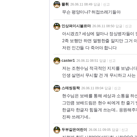
뿔휘
26.06.11 08:49
답글
신고
무슨 평양이냐? 허접쓰레기들아
인상펴이시불르마
26.06.11 08:50
답글
신고
아시겠죠? 세상에 얼마나 정싱병자들이 많
2족 보행만 하면 멀쩡한줄 알지만 그거 
저런 인간들 다 죽어야 합니다
caster1
26.06.11 08:51
답글
신고
저는 조현수님 적극적인 지지를 보냅니다.
인생 살면서 무시할 건 개 무시하고 사는 거
스매씽등짝
26.06.11 09:04
답글
신고
현수님은 보배를 통해 세상과 소통을 하신
그만큼 보배드림은 현수 씨에게 한 줄기
한글자 한글자 힘들게 쓰는데.. 응원해주
진짜 쓰레기네..
두부같은여린이
26.06.11 09:05
답글
신고