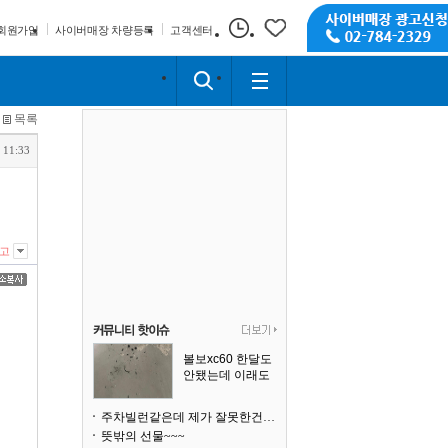
회원가입
사이버매장 차량등록
고객센터
목록
 11:33
고
볼보xc60 한달도
안됐는데 이래도
되나요?
주차빌런같은데 제가 잘못한건가요
뜻밖의 선물~~~