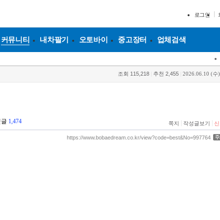
로그인
커뮤니티
내차팔기
오토바이
중고장터
업체검색
조회
115,218
|
추천
2,455
|
2026.06.10 (수)
댓글
1,474
|
|
쪽지
작성글보기
신
https://www.bobaedream.co.kr/view?code=best&No=997764