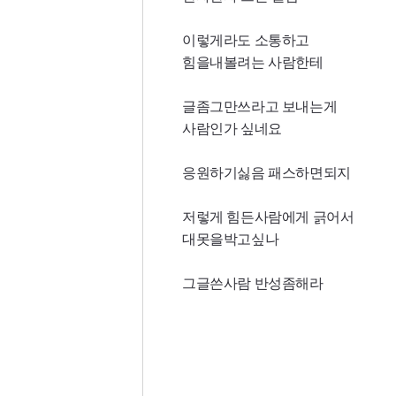
이렇게라도 소통하고
힘을내볼려는 사람한테
글좀그만쓰라고 보내는게
사람인가 싶네요
응원하기싫음 패스하면되지
저렇게 힘든사람에게 긁어서
대못을박고싶나
그글쓴사람 반성좀해라