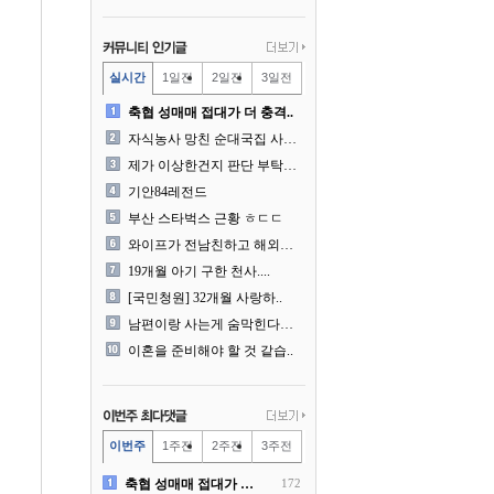
실시간
1일전
2일전
3일전
축협 성매매 접대가 더 충격..
자식농사 망친 순대국집 사장..
제가 이상한건지 판단 부탁드..
기안84레전드
부산 스타벅스 근황 ㅎㄷㄷ
와이프가 전남친하고 해외여행..
19개월 아기 구한 천사....
[국민청원] 32개월 사랑하..
남편이랑 사는게 숨막힌다는 ..
이혼을 준비해야 할 것 같습..
이번주
1주전
2주전
3주전
축협 성매매 접대가 더 충격..
172