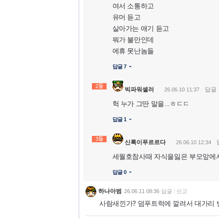
여서 소통하고
유머 듣고
살아가는 애기 듣고
뭐가 불만인데
에휴 못난놈들
답글 7
빅파워셀러
답글
26.06.10 11:37
헉 누가 그딴 말을...ㅎㄷㄷ
답글 1
신록이푸르르다
26.06.10 12:34
세월호참사때 자식을잃은 부모앞에서
답글 0
하나아범
26.06.11 08:36
답글
신고
사람새낀가? 덤푸트럭에 깔려서 대가리 