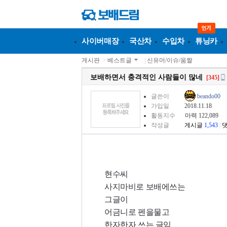
사이버매장
국산차
수입차
튜닝카
게시판
>
베스트글
|
신유머/이슈/움짤
보배하면서 충격적인 사람들이 많네
[345]
글쓴이
beando00
가입일
2018.11.18
활동지수
마력 122,089
작성글
게시글
1,543
|
현수씨
사지마비로 보배에쓰는
그글이
어금니로 펜을물고
한자한자 쓰는 글임