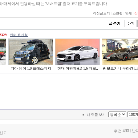
기타 매체에서 인용하실 때는 '보배드림' 출처 표기를 부탁드립니다
작성글보기
|
스크랩
|
인쇄
|
신
2329
인터넷 신청
기아 레이 1.0 프레스티지
현대 아반떼AD 1.6 터보..
람보르기니 우라칸 LP6
|
내 댓글 보기
추천 493
반대
신고