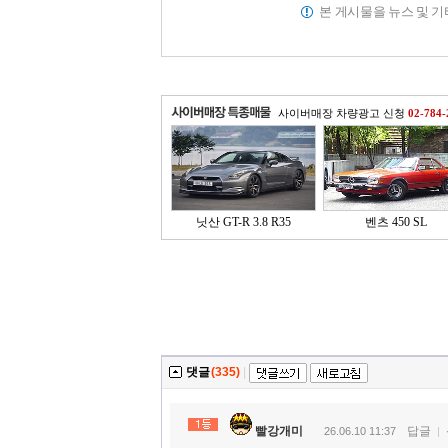
본 게시물을 뉴스 및 
사이버매장 차량광고 신청
02-784-
닛산 GT-R 3.8 R35
벤츠 450 SL
댓글
(335)
|
빨강개미
답글
26.06.10 11:37