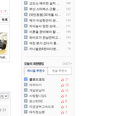
교도소 에어컨 설치 논란....
166
부산 스타벅스 근황 ㅎㄷㄷ
162
고
[국민청원] 32개월 사랑하..
117
제가 이상한건지 판단 부탁드..
114
자식농사 망친 순대국집 사장..
111
이혼을 준비해야 할 것 같습..
106
와이프가 전남친하고 해외여행..
103
여친 본가 갔다가 충격 먹은..
79
카니발은6천마다엔진점검을해야..
78
40..
게시글 추천수
댓글 추천수
클로드코드
27
여우타기
12
개같은남자
11
사랑합니당1
9
윈스9192
8
자궁경부고속도로
3
 13
매직청심환
2