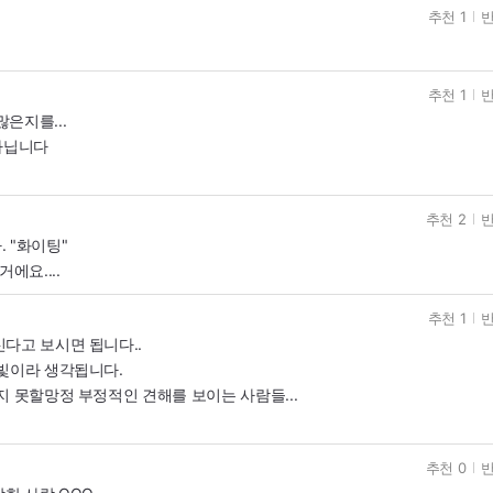
추천 1
반
추천 1
반
은지를...
아닙니다
추천 2
반
 "화이팅"
에요....
추천 1
반
다고 보시면 됩니다..
 빛이라 생각됩니다.
지 못할망정 부정적인 견해를 보이는 사람들...
추천 0
반