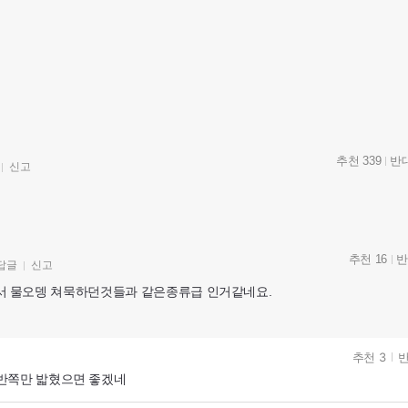
추천 339
반대
신고
추천 16
반
답글
신고
 물오뎅 쳐묵하던것들과 같은종류급 인거같네요.
추천 3
반
반쪽만 밟혔으면 좋겠네