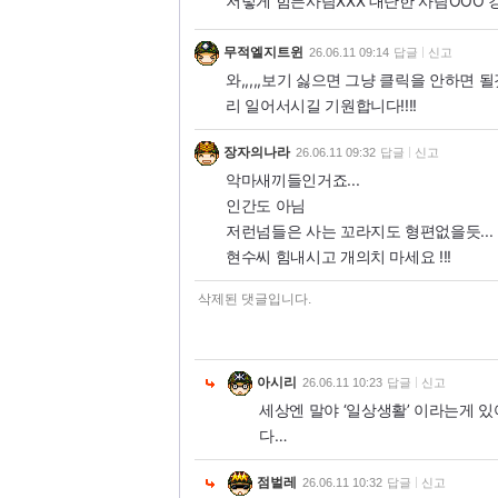
저렇게 힘든사람XXX 대단한 사람OOO 강
무적엘지트윈
26.06.11 09:14
답글
신고
와,,,,,보기 싫으면 그냥 클릭을 안하면
리 일어서시길 기원합니다!!!!
장자의나라
26.06.11 09:32
답글
신고
악마새끼들인거죠...
인간도 아님
저런넘들은 사는 꼬라지도 형편없을듯...
현수씨 힘내시고 개의치 마세요 !!!
삭제된 댓글입니다.
아시리
26.06.11 10:23
답글
신고
세상엔 말야 ‘일상생활’ 이라는게 
다…
점벌레
26.06.11 10:32
답글
신고