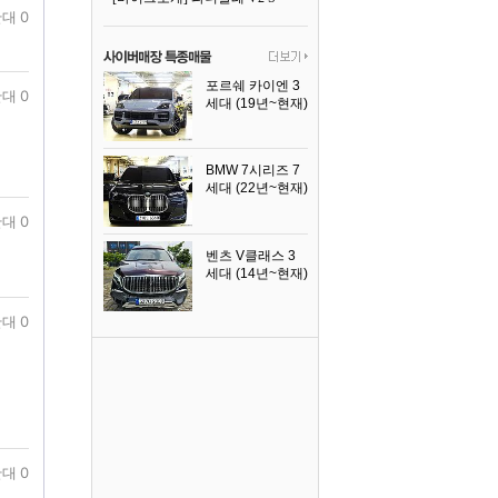
대 0
포르쉐 카이엔 3
대 0
세대 (19년~현재)
2024년식
BMW 7시리즈 7
세대 (22년~현재)
2025년식
대 0
벤츠 V클래스 3
세대 (14년~현재)
2023년식
대 0
대 0