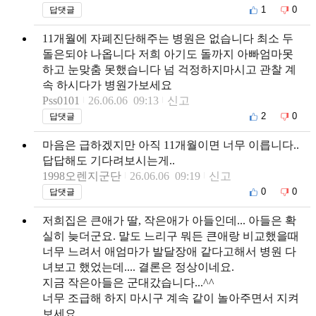
1
0
답댓글
11개월에 자폐진단해주는 병원은 없습니다 최소 두
돌은되야 나옵니다 저희 아기도 돌까지 아빠엄마못
하고 눈맞춤 못했습니다 넘 걱정하지마시고 관찰 계
속 하시다가 병원가보세요
Pss0101
26.06.06 09:13
신고
2
0
답댓글
마음은 급하겠지만 아직 11개월이면 너무 이릅니다..
답답해도 기다려보시는게..
1998오렌지군단
26.06.06 09:19
신고
0
0
답댓글
저희집은 큰애가 딸, 작은애가 아들인데... 아들은 확
실히 늦더군요. 말도 느리구 뭐든 큰애랑 비교했을때
너무 느려서 애엄마가 발달장애 같다고해서 병원 다
녀보고 했었는데.... 결론은 정상이네요.
지금 작은아들은 군대갔습니다...^^
너무 조급해 하지 마시구 계속 같이 놀아주면서 지켜
보세요