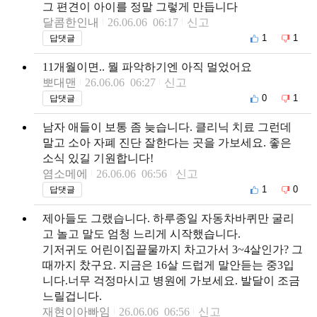
그 편견이 아이를 정말 그렇게 만듭니다
달콤한인내
26.06.06 06:17
신고
1
1
답댓글
11개월이면.. 뭘 파악하기엔 아직 멀었어요
뽀대맨
26.06.06 06:27
신고
0
1
답댓글
남자 애들이 보통 좀 늦습니다. 클리닉 치료 그런데
말고 소아 자폐 진단 잘한다는 곳을 가보세요. 좋은
소식 있길 기원합니다!
염소메에
26.06.06 06:56
신고
1
0
답댓글
제아들도 그랬습니다. 하루종일 자동차바퀴만 굴리
고 놀고 말도 엄청 느리게 시작했습니다.
기저귀도 어린이집끝물까지 차고가서 3~4살인가? 그
때까지 찼구요. 지금은 16살 드럽게 말안듣는 중3입
니다.너무 걱정마시고 병원에 가보세요. 발달이 조금
느릴겁니다.
재현이아빠임
26.06.06 06:56
신고