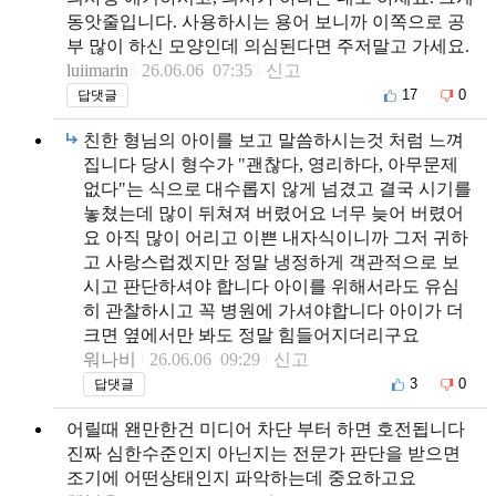
동앗줄입니다. 사용하시는 용어 보니까 이쪽으로 공
부 많이 하신 모양인데 의심된다면 주저말고 가세요.
luiimarin
26.06.06 07:35
신고
17
0
답댓글
친한 형님의 아이를 보고 말씀하시는것 처럼 느껴
집니다 당시 형수가 "괜찮다, 영리하다, 아무문제
없다"는 식으로 대수롭지 않게 넘겼고 결국 시기를
놓쳤는데 많이 뒤쳐져 버렸어요 너무 늦어 버렸어
요 아직 많이 어리고 이쁜 내자식이니까 그저 귀하
고 사랑스럽겠지만 정말 냉정하게 객관적으로 보
시고 판단하셔야 합니다 아이를 위해서라도 유심
히 관찰하시고 꼭 병원에 가셔야합니다 아이가 더
크면 옆에서만 봐도 정말 힘들어지더리구요
워나비
26.06.06 09:29
신고
3
0
답댓글
어릴때 왠만한건 미디어 차단 부터 하면 호전됩니다
진짜 심한수준인지 아닌지는 전문가 판단을 받으면
조기에 어떤상태인지 파악하는데 중요하고요