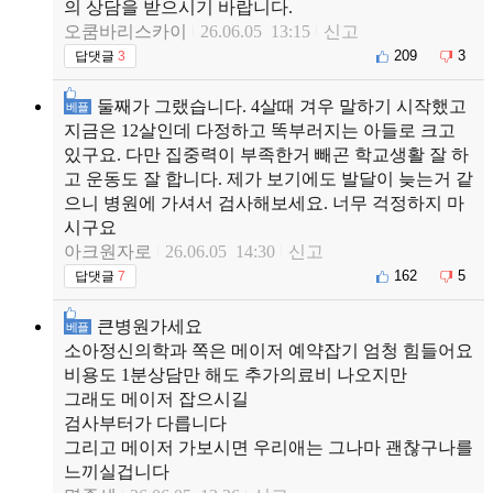
의 상담을 받으시기 바랍니다.
오쿰바리스카이
26.06.05 13:15
신고
209
3
답댓글
3
둘째가 그랬습니다. 4살때 겨우 말하기 시작했고
베플
지금은 12살인데 다정하고 똑부러지는 아들로 크고
있구요. 다만 집중력이 부족한거 빼곤 학교생활 잘 하
고 운동도 잘 합니다. 제가 보기에도 발달이 늦는거 같
으니 병원에 가셔서 검사해보세요. 너무 걱정하지 마
시구요
아크원자로
26.06.05 14:30
신고
162
5
답댓글
7
큰병원가세요
베플
소아정신의학과 쪽은 메이저 예약잡기 엄청 힘들어요
비용도 1분상담만 해도 추가의료비 나오지만
그래도 메이저 잡으시길
검사부터가 다릅니다
그리고 메이저 가보시면 우리애는 그나마 괜찮구나를
느끼실겁니다