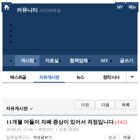
커뮤니티
사이버매장
게시판
자료실
협력업체
MY
글쓰기
베스트글
자유게시판
뉴스
정치/시사
시배목
유명인의차
보배드림이야기
성인게시판
국내야구
해외야구
해외축구
국내축구
이전
다음
목록
자유게시판
11개월 아들이 자폐 증상이 있어서 걱정입니다
(142)
26.06.05 13:08
추천 657
조회 39380
살랑살랑222
작성글보기
신고
댓글