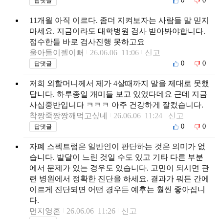
0
0
답댓글
11개월 아직 이르다. 좀더 지켜보자는 사람들 말 믿지
마세요. 지금이라도 대학병원 검사 받아봐야합니다.
접수한들 바로 검사진행 못하고요
울아들이젤이뻐
26.06.06 11:06
신고
0
0
답댓글
저희 외할머니께서 제가 4살때까지 말을 제대로 못했
답니다. 하루종일 개미들 보고 있었다데요 근데 지금
사십중반입니다 ㅋㅋㅋ 아주 건강하게 잘컸습니다.
착짱죽짱짱깨먹고싶네
26.06.06 11:24
신고
0
0
답댓글
자폐 스펙트럼은 일반인이 판단하는 것은 의미가 없
습니다. 발달이 느린 것일 수도 있고 기타 다른 부분
에서 문제가 있는 경우도 있습니다. 고민이 되시면 관
련 병원에서 정확한 진단을 하세요. 결과가 뭐든 간에
이르게 진단되면 어떤 경우든 예후는 훨씬 좋아집니
다.
먼지영혼
26.06.06 11:26
신고