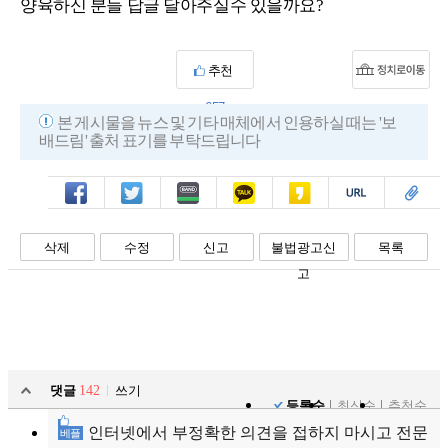
양육하신 분들 답글 달아주실수 있을까요?
추천
657
본 게시물을 뉴스 및 기타 매체에서 인용하실 때는 '보
배드림' 출처 표기를 부탁드립니다
페북
트윗
밴드
카톡
카스
복사
스크랩
삭제
수정
신고
불법광고신
목록
고
댓글
142
쓰기
등록순
최신순
추천순
인터넷에서 부정확한 의견을 접하지 마시고 전문
베플