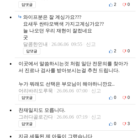
2
0
답댓글
와이프분은 잘 계싱가요???
요새두 싼타모백색 가지고계싱가요??
늘 나오던 우리 재현이 잘컸네요
굿
달콤한인내
26.06.06 09:55
신고
2
0
답댓글
이곳에서 말씀하시는것 처럼 일단 전문의를 찾아가
서 진료나 검사를 받아보시는걸 추천 드립니다.
누가 뭐래도 선택은 부모님이 해야하니깐요..
어리바리도루묵
26.06.06 07:00
신고
0
0
답댓글
찬재일지도 모릅니다.
그러다골로간다
26.06.06 07:19
신고
0
3
답댓글
지금 세돌된 제 아들이 그랬습니다