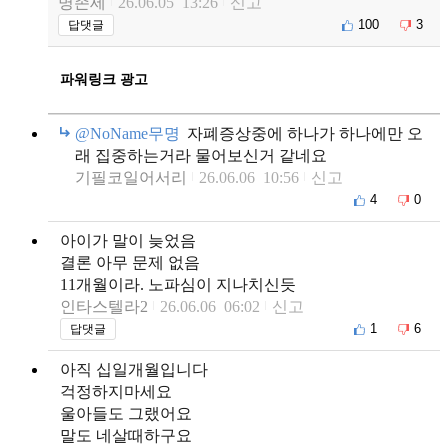
명존세
26.06.05 13:26
신고
100
3
답댓글
파워링크 광고
@NoName무명
자폐증상중에 하나가 하나에만 오
래 집중하는거라 물어보신거 같네요
기필코일어서리
26.06.06 10:56
신고
4
0
아이가 말이 늦었음
결론 아무 문제 없음
11개월이라. 노파심이 지나치신듯
인타스텔라2
26.06.06 06:02
신고
1
6
답댓글
아직 십일개월입니다
걱정하지마세요
울아들도 그랬어요
말도 네살때하구요