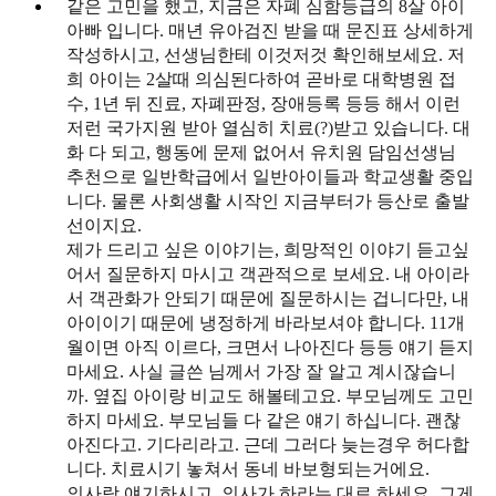
같은 고민을 했고, 지금은 자폐 심함등급의 8살 아이
아빠 입니다. 매년 유아검진 받을 때 문진표 상세하게
작성하시고, 선생님한테 이것저것 확인해보세요. 저
희 아이는 2살때 의심된다하여 곧바로 대학병원 접
수, 1년 뒤 진료, 자폐판정, 장애등록 등등 해서 이런
저런 국가지원 받아 열심히 치료(?)받고 있습니다. 대
화 다 되고, 행동에 문제 없어서 유치원 담임선생님
추천으로 일반학급에서 일반아이들과 학교생활 중입
니다. 물론 사회생활 시작인 지금부터가 등산로 출발
선이지요.
제가 드리고 싶은 이야기는, 희망적인 이야기 듣고싶
어서 질문하지 마시고 객관적으로 보세요. 내 아이라
서 객관화가 안되기 때문에 질문하시는 겁니다만, 내
아이이기 때문에 냉정하게 바라보셔야 합니다. 11개
월이면 아직 이르다, 크면서 나아진다 등등 얘기 듣지
마세요. 사실 글쓴 님께서 가장 잘 알고 계시잖습니
까. 옆집 아이랑 비교도 해볼테고요. 부모님께도 고민
하지 마세요. 부모님들 다 같은 얘기 하십니다. 괜찮
아진다고. 기다리라고. 근데 그러다 늦는경우 허다합
니다. 치료시기 놓쳐서 동네 바보형되는거에요.
의사랑 얘기하시고, 의사가 하라는 대로 하세요. 그게