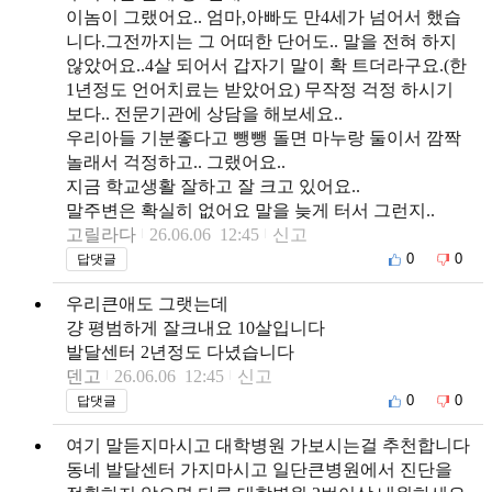
이놈이 그랬어요.. 엄마,아빠도 만4세가 넘어서 했습
니다.그전까지는 그 어떠한 단어도.. 말을 전혀 하지
않았어요..4살 되어서 갑자기 말이 확 트더라구요.(한
1년정도 언어치료는 받았어요) 무작정 걱정 하시기
보다.. 전문기관에 상담을 해보세요..
우리아들 기분좋다고 뺑뺑 돌면 마누랑 둘이서 깜짝
놀래서 걱정하고.. 그랬어요..
지금 학교생활 잘하고 잘 크고 있어요..
말주변은 확실히 없어요 말을 늦게 터서 그런지..
고릴라다
26.06.06 12:45
신고
0
0
답댓글
우리큰애도 그랫는데
걍 평범하게 잘크내요 10살입니다
발달센터 2년정도 다녔습니다
덴고
26.06.06 12:45
신고
0
0
답댓글
여기 말듣지마시고 대학병원 가보시는걸 추천합니다
동네 발달센터 가지마시고 일단큰병원에서 진단을