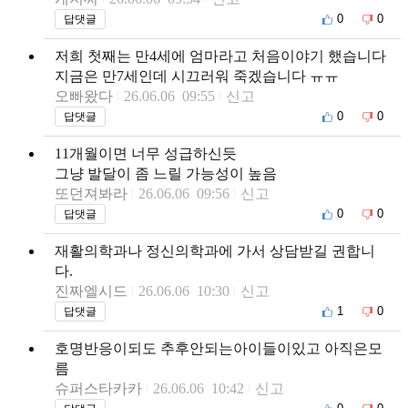
0
0
답댓글
저희 첫째는 만4세에 엄마라고 처음이야기 했습니다
지금은 만7세인데 시끄러워 죽겠습니다 ㅠㅠ
오빠왔다
26.06.06 09:55
신고
0
0
답댓글
11개월이면 너무 성급하신듯
그냥 발달이 좀 느릴 가능성이 높음
또던져봐라
26.06.06 09:56
신고
0
0
답댓글
재활의학과나 정신의학과에 가서 상담받길 권합니
다.
진짜엘시드
26.06.06 10:30
신고
1
0
답댓글
호명반응이되도 추후안되는아이들이있고 아직은모
름
슈퍼스타카카
26.06.06 10:42
신고