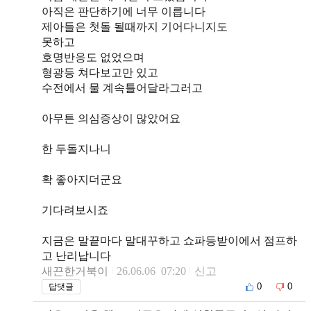
아직은 판단하기에 너무 이릅니다
제아들은 첫돌 될때까지 기어다니지도
못하고
호명반응도 없었으며
형광등 쳐다보고만 있고
수전에서 물 계속틀어달라그러고
아무튼 의심증상이 많았어요
한 두돌지나니
확 좋아지더군요
기다려보시죠
지금은 말끝마다 말대꾸하고 쇼파등받이에서 점프하
고 난리납니다
새끈한거북이
26.06.06 07:20
신고
0
0
답댓글