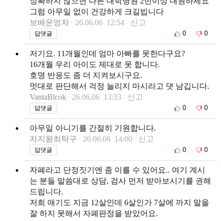
정확하지 않으면 다른 대학병원 2번이상 내원하세요
그럼 아무일 없이 건강하게 크길빕니다
보배운엉자
26.06.06 12:54
신고
0
0
답댓글
저기요. 11개월인데 엄마 아빠를 못한다구요?
16개월 우리 아이도 제대로 못 합니다.
호명 반응도 좀 더 지켜보시구요.
멋대로 판단해서 걱정 늘리지 마시라고 댓 남깁니다.
VantaBlcok
26.06.06 13:33
신고
0
0
답댓글
아무일 아니기를 간절히 기원합니다.
자지왕최탁구
26.06.06 14:00
신고
0
0
답댓글
자폐라고 단정짓기엔 좀 이를 수 있어요.. 여기 계시
는 분들 말씀대로 상담, 검사 먼저 받아보시기를 권해
드립니다.
저희 애기도 지금 12살인데 6살인가 7살에 까지 말을
잘 하지 못해서 자폐판정을 받았어요.