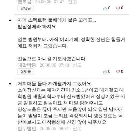
햄볶음
26.06.06 07:47
신고
0
0
답댓글
자폐 스펙트럼 둘째에게 붙은 꼬리표...
발달장애라 하지요
얼른 병원부터. 아직 어리기에. 정확한 진단은 힘들거
예요 저희가 그랬습니다.
진심으로 아니길 기도하겠습니다.
대갈빡통
26.06.06 07:48
신고
0
0
답댓글
저희애들 둘다 29개월까지 그랬어요..
소아정신과는 예야기간이 최소 1년이고 대기걸고 대
학병원 재활의학과부터 진료받았어요 정상이었구 지
금 말잘하고 잘놀아요 책 매일 읽어주시고
영상노출은 끊어 주시면 도움많이 되요 일단 남자애
들이 발달이 조금 느려요 걱정되시니 병원진료는 꼭
받아보시고 애착형성에 신경 많이 써주셔요
법무범인
26.06.06 08:31
신고