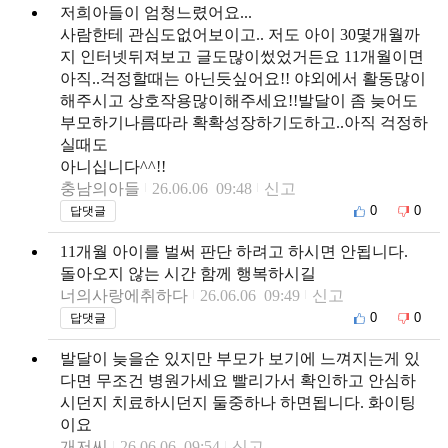
저희아들이 엄청느렸어요...
사람한테 관심도없어보이고.. 저도 아이 30몇개월까
지 인터넷뒤져보고 글도많이썼었거든요 11개월이면
아직..걱정할때는 아닌듯싶어요!! 야외에서 활동많이
해주시고 상호작용많이해주세요!!발달이 좀 늦어도
부모하기나름따라 확확성장하기도하고..아직 걱정하
실때도
아니십니다^^!!
충남의아들
26.06.06 09:48
신고
0
0
답댓글
11개월 아이를 벌써 판단 하려고 하시면 안됩니다.
돌아오지 않는 시간 함께 행복하시길
너의사랑에취하다
26.06.06 09:49
신고
0
0
답댓글
발달이 늦을순 있지만 부모가 보기에 느껴지는게 있
다면 무조건 병원가세요 빨리가서 확인하고 안심하
시던지 치료하시던지 둘중하나 하면됩니다. 화이팅
이요
개저씨
26.06.06 09:54
신고