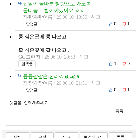
집념이 올바른 방향으로 가도록
물떠놓고 빌어야겠어요 ㅎㅎ
꽈랑꽈랑여름
26.06.10 18:50
신고
0
1
답댓글
콩 심은곳에 콩 나오고
팥 심은곳에 팥 나오고..
GG그랜저
26.06.10 20:53
신고
1
0
답댓글
콩콩팥팥은 진리죠 @..@a
꽈랑꽈랑여름
26.06.10 21:51
신고
0
1
답댓글
등록
삭제
수정
신고
불법광고신
목록