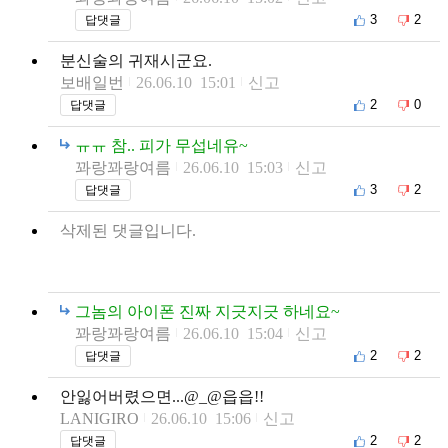
3
2
답댓글
분신술의 귀재시군요.
보배일번
26.06.10 15:01
신고
2
0
답댓글
ㅠㅠ 참.. 피가 무섭네유~
꽈랑꽈랑여름
26.06.10 15:03
신고
3
2
답댓글
삭제된 댓글입니다.
그놈의 아이폰 진짜 지긋지긋 하네요~
꽈랑꽈랑여름
26.06.10 15:04
신고
2
2
답댓글
안잃어버렸으면...@_@읍읍!!
LANIGIRO
26.06.10 15:06
신고
2
2
답댓글