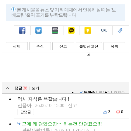
본 게시물을 뉴스 및 기타 매체에서 인용하실 때는 '보
배드림' 출처 표기를 부탁드립니다
페북
트윗
밴드
카톡
카스
복사
스크랩
삭제
수정
신고
불법광고신
목록
고
댓글
38
쓰기
등록순
최신순
추천순
역시 자식은 똑같습니다 !
신풍아
26.06.10 15:00
신고
3
0
답댓글
근데 왜 닮았으면~~ 하는건 안닮쬬오!!!
꽈랑꽈랑여름
26.06.10 15:02
신고