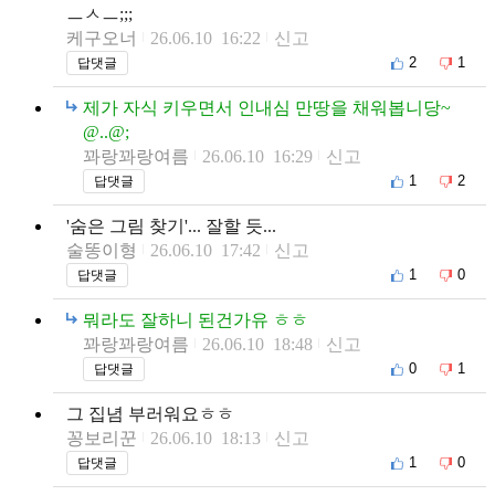
ㅡㅅㅡ;;;
케구오너
26.06.10 16:22
신고
2
1
답댓글
제가 자식 키우면서 인내심 만땅을 채워봅니당~
@..@;
꽈랑꽈랑여름
26.06.10 16:29
신고
1
2
답댓글
'숨은 그림 찾기'... 잘할 듯...
술똥이형
26.06.10 17:42
신고
1
0
답댓글
뭐라도 잘하니 된건가유 ㅎㅎ
꽈랑꽈랑여름
26.06.10 18:48
신고
0
1
답댓글
그 집념 부러워요ㅎㅎ
꽁보리꾼
26.06.10 18:13
신고
1
0
답댓글