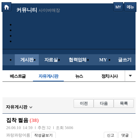
커뮤니티
사이버매장
게시판
자료실
협력업체
MY
글쓰기
베스트글
자유게시판
뉴스
정치/시사
시배목
유명인의차
보배드림이야기
성인게시판
국내야구
해외야구
해외축구
국내축구
이전
다음
목록
자유게시판
집착 쩔음
(38)
26.06.10 14:59
추천 32
조회 5606
꽈랑꽈랑여름
작성글보기
신고
댓글