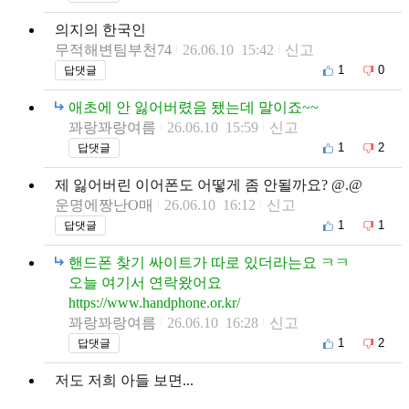
의지의 한국인
무적해변팀부천74
26.06.10 15:42
신고
1
0
답댓글
애초에 안 잃어버렸음 됐는데 말이죠~~
꽈랑꽈랑여름
26.06.10 15:59
신고
1
2
답댓글
제 잃어버린 이어폰도 어떻게 좀 안될까요? @.@
운명에짱난O매
26.06.10 16:12
신고
1
1
답댓글
핸드폰 찾기 싸이트가 따로 있더라는요 ㅋㅋ
오늘 여기서 연락왔어요
https://www.handphone.or.kr/
꽈랑꽈랑여름
26.06.10 16:28
신고
1
2
답댓글
저도 저희 아들 보면...