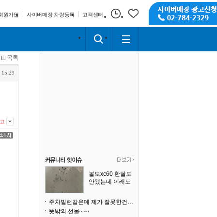
회원가입
사이버매장 차량등록
고객센터
목록
 15:29
고
볼보xc60 한달도
안됐는데 이래도
되나요?
주차빌런같은데 제가 잘못한건가요
뜻밖의 선물~~~