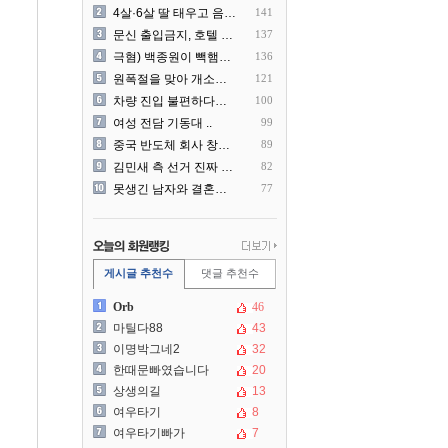
4살·6살 딸 태우고 음주운..
141
문신 출입금지, 호텔 헬스장..
137
극혐) 백종원이 빽햄과 함께..
136
원폭절을 맞아 개소리를 늘어..
121
차량 진입 불편하다고 도로 ..
100
여성 전담 기동대 ..
99
중국 반도체 회사 창신메모리..
89
김민새 측 선거 진짜 더럽게..
82
못생긴 남자와 결혼해서 후회..
77
게시글 추천수
댓글 추천수
Orb
46
마틸다88
43
이명박그네2
32
한때문빠였습니다
20
상생의길
13
여우타기
8
여우타기빠가
7