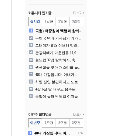
실시간
1일전
2일전
3일전
극혐) 백종원이 빽햄과 함께..
우체국 택배 기사님의 기가 ..
그래미가 BTS 이용해 먹으..
관광객에게 마운틴듀 11,0..
월드컵 32강 탈락하자, 축..
원폭절을 맞아 개소리를 늘어..
40대 가장입니다. 아내가 ..
차량 진입 불편하다고 도로 ..
4살·6살 딸 태우고 음주운..
독일에 놀러온 독일 여자들
이번주
1주전
2주전
3주전
40대 가장입니다. 아내가 ..
176