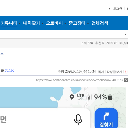
로그인
커뮤니티
내차팔기
오토바이
중고장터
업체검색
조회
870
|
추천
5
|
2026.06.10 (수)
루루
댓글
76,190
수정 2026.06.10 (수) 15:34
|
|
|
쪽지
작성글보기
신
https://www.bobaedream.co.kr/view?code=freeb&No=3409273