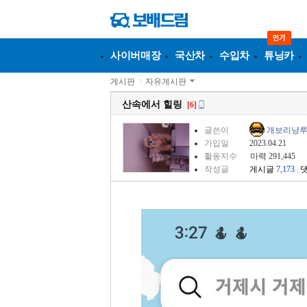
사이버매장
국산차
수입차
튜닝카
게시판
>
자유게시판
산속에서 힐링
[6]
글쓴이
개보리냥
가입일
2023.04.21
활동지수
마력 291,445
작성글
게시글
7,173
|