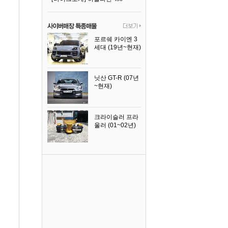
포르쉐 카이엔 3
세대 (19년~현재)
2024년식
닛산 GT-R (07년
~현재)
2008년식
크라이슬러 프라
울러 (01~02년)
2002년식