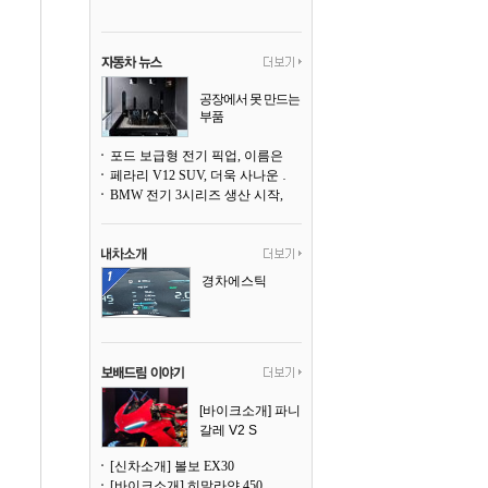
공장에서 못 만드는
부품
3D 프린팅으로 찍
어낸다
포드 보급형 전기 픽업, 이름은 `패덤`
페라리 V12 SUV, 더욱 사나운 얼굴로 돌아온다
BMW 전기 3시리즈 생산 시작, 뮌헨 공장은 전기차 전용으로 전환
경차에스틱
[바이크소개] 파니
갈레 V2 S
[신차소개] 볼보 EX30
[바이크소개] 히말라얀 450