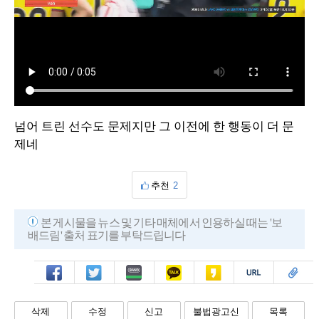
넘어 트린 선수도 문제지만 그 이전에 한 행동이 더 문
제네
추천
2
본 게시물을 뉴스 및 기타 매체에서 인용하실 때는 '보
배드림' 출처 표기를 부탁드립니다
페북
트윗
밴드
카톡
카스
복사
스크랩
삭제
수정
신고
불법광고신
목록