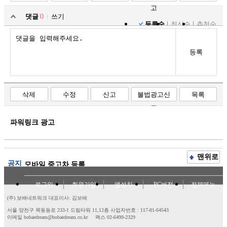
고
댓글
0
쓰기
등록순
최신순
추천순
등록
삭제
수정
신고
불법광고신
목록
고
파워링크 광고
맨위로
공지
모바일 중고차 등록
로그인
회원가입
앱설치
PC버전
전체메뉴
(주) 보배네트워크 대표이사: 김보배
서울 양천구 목동동로 233-1 드림타워 11,12층
사업자번호 : 117-81-64543
이메일 bobaedream@bobaedream.co.kr
팩스 02-6499-2329