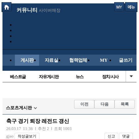
커뮤니티
사이버매장
게시판
자료실
협력업체
MY
글쓰기
베스트글
자유게시판
뉴스
정치/시사
시배목
유명인의차
보배드림이야기
성인게시판
국내야구
해외야구
해외축구
국내축구
이전
다음
목록
스포츠게시판
축구 경기 퇴장 레전드 갱신
26.03.17 11:36
추천 2
조회 1003
gjao
작성글보기
신고
댓글