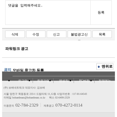
등록
삭제
수정
신고
불법광고신
목록
고
파워링크 광고
맨위로
공지
모바일 중고차 등록
로그인
회원가입
앱설치
PC버전
전체메뉴
(주) 보배네트워크 대표이사: 김보배
서울 양천구 목동동로 233-1 드림타워 11,12층
사업자번호 : 117-81-64543
이메일 bobaedream@bobaedream.co.kr
팩스 02-6499-2329
02-784-2329
070-4272-0114
이용문의
제휴광고