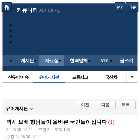
커뮤니티
사이버매장
게시판
자료실
협력업체
MY
글쓰기
신유머/이슈
유머게시판
교통사고
국산차
수입차
내차사진
직찍/특종
자동차사진
후방주의방
레이싱모델
자유사진
군사/무기
이전
다음
목록
유머게시판
트럭/버스
항공/해운/철도
올드카/추억
오토바이
역시 보배 형님들이 올바른 국민들이십니다
(1)
장착시공사진
24.08.30 19:11
추천 2
조회 168
수정 24.08.30 19:11