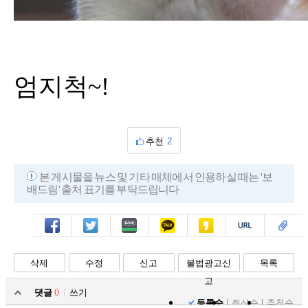
엄지척~!
추천
2
본 게시물을 뉴스 및 기타 매체에서 인용하실 때는 '보
배드림' 출처 표기를 부탁드립니다
페북
트윗
밴드
카톡
카스
복사
스크랩
삭제
수정
신고
불법광고신
목록
고
댓글
0
쓰기
등록순
최신순
추천순