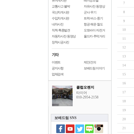
유머게시판
레이싱모델
7
교통사고·블박
자유사진·동영상
8
국산차게시판
군사·무기
수입차게시판
트럭·버스·중기
9
내차사진
항공·해운·철도
10
직찍·특종발견
오토바이·자전거
자동차사진·동영상
올드카·추억거리
11
장착시공사진
12
13
이벤트
제안/건의
14
공지사항
보배드림 이야기
업체검색
15
16
클럽오렌지
17
타이어
010-2954-2158
18
19
보배드림 SNS
20
21