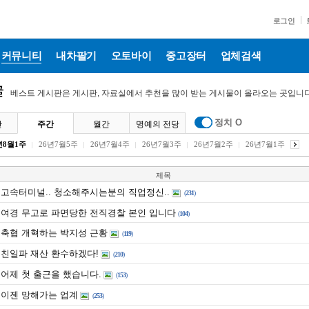
로그인
커뮤니티
내차팔기
오토바이
중고장터
업체검색
베스트 게시판은 게시판, 자료실에서 추천을 많이 받는 게시물이 올라오는 곳입니다
정치 O
간
주간
월간
명예의 전당
년8월1주
26년7월5주
26년7월4주
26년7월3주
26년7월2주
26년7월1주
제목
고속터미널.. 청소해주시는분의 직업정신..
(
231
)
여경 무고로 파면당한 전직경찰 본인 입니다
(
104
)
축협 개혁하는 박지성 근황
(
119
)
친일파 재산 환수하겠다!
(
210
)
어제 첫 출근을 했습니다.
(
153
)
이젠 망해가는 업계
(
253
)