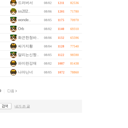
드러버서
08/02
1211
82536
ss202..
08/06
1201
71780
wonde..
08/05
1175
70970
Orb
08/02
1140
69310
화끈한청바..
08/06
1132
65596
싸가지황
08/04
1128
77540
달리는신짱..
08/05
1122
98590
파이란강재
08/02
1087
81438
나아닌너
08/05
1072
78860
0
내가 쓴 글