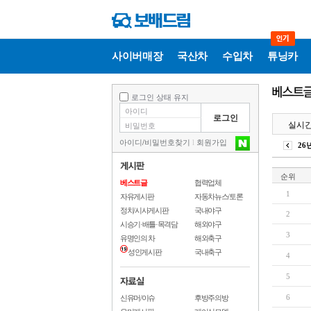
사이버매장
국산차
수입차
튜닝카
로그인 상태 유지
실시
아이디
/
비밀번호찾기
l
회원가입
26
순위
베스트글
협력업체
1
자유게시판
자동차뉴스/토론
정치/시사게시판
국내야구
2
시승기·배틀·목격담
해외야구
3
유명인의 차
해외축구
성인게시판
국내축구
4
5
6
신유머/이슈
후방주의방