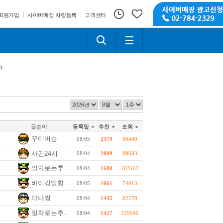
회원가입
사이버매장 차량등록
고객센터
.
글쓴이
등록일
추천
조회
꾸미머슴
08/05
2379
90400
사건24시
08/04
2009
89683
일차로는추..
08/04
1680
103162
바이킹발할..
08/05
1661
74013
다나찡
08/04
1445
82270
일차로는추..
08/04
1427
129940