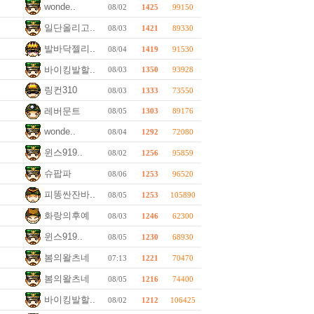
wonde..
08/02
1425
99150
일단올리고..
08/03
1421
89330
발바닥젤리..
08/04
1419
91530
바이킹발할..
08/03
1350
93928
링컨310
08/03
1333
73550
레버문트
08/05
1303
89176
wonde..
08/04
1292
72080
윈스919..
08/02
1256
95859
슈팝파
08/06
1253
96520
피똥싼잔바..
08/05
1253
105890
화랑의후예
08/03
1246
62300
윈스919..
08/05
1230
68930
봄의왈츠네
07:13
1221
70470
봄의왈츠네
08/05
1216
74400
바이킹발할..
08/02
1212
106425