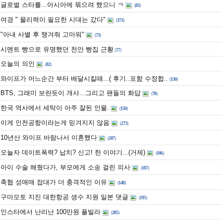
글로벌 스타를...아시아에 묶으려 했으니 ㅋ
(
83
)
여경 " 물리력이 필요한 시대는 갔다"
(
373
)
"아내 사별 후 챙겨줘 고마워"
(
73
)
시멘트 빵으로 유명했던 천안 빵집 근황
(
77
)
오늘의 의인
(
82
)
와이프가 어느순간 부터 배달시킬때...( 후기..포함 수정합..
(
130
)
BTS, 그래미 보란듯이 개사...그리고 팬들의 화답
(
78
)
한국 역사에서 세탁이 아주 잘된 인물.
(
150
)
이게 인천공항이라는게 믿겨지지 않음
(
273
)
10년산 와이프 바람나서 이혼했다
(
207
)
오늘자 데이트폭력? 납치? 신고! 한 이야기...(거제)
(
106
)
아이 수술 해줬다가, 부모에게 소송 걸린 의사
(
187
)
축협 성매매 접대가 더 충격적인 이유
(
148
)
구마모토 지진 대한항공 생수 지원 일본 댓글
(
195
)
인스타에서 난리난 100만원 풀빌라
(
205
)