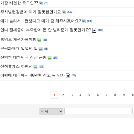
가장 비겁한 축구인??
(
91
)
주차빌런같은데 제가 잘못한건가요
(
146
)
애가 놀라서...괜찮다고 얘기 좀 해주시겠어요?
(
106
)
언니 전세금이 부족한데 돈 안 빌려준게 잘못인가요?
(
114
)
홍명보 재평가해야함
(
82
)
쿠팡화재때 있었던 일
(
91
)
신박한 대한민국 진상 근황
(
233
)
산청휴계소 하행선
(
108
)
이번에 태국에서 46년형 선고 된 남자
(
77
)
1
2
3
4
5
6
7
8
9
1