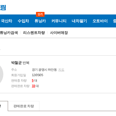
국산차
수입차
튜닝카
커뮤니티
내차팔기
오토바이
튜닝카검색
리스렌트차량
사이버매장
보
박철균
반복
주소
경기 광명시 하안동
지도
회원가입일
12/05/05
판매중 차량
5
대
판매완료 차량
33
대
량
판매완료 차량